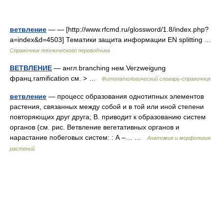
ветвление
— — [http://www.rfcmd.ru/glossword/1.8/index.php?
a=index&d=4503] Тематики защита информации EN splitting …
Справочник технического переводчика
ВЕТВЛЕНИЕ
— англ.branching нем.Verzweigung
франц.ramification см. > …
Фитопатологический словарь-справочник
ветвление
— процесс образования однотипных элементов
растения, связанных между собой и в той или иной степени
повторяющих друг друга; В. приводит к образованию систем
органов (см. рис. Ветвление вегетативных органов и
нарастание побеговых систем: : А –… …
Анатомия и морфология
растений