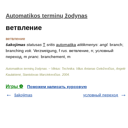
Automatikos terminų žodynas
ветвление
ветвление
šakojimas
statusas
T
sritis
automatika
atitikmenys
:
angl.
branch;
branching
vok.
Verzweigung, f
rus.
ветвление, n; условный
переход, m
pranc.
branchement, m
Automatikos terminų žodynas. – Vilnius: Technika
.
Vilius Antanas Geleževičius, Angelė
Kaulakienė, Stanislovas Marcinkevičius
.
2004
.
Игры ⚽
Поможем написать курсовую
šakojimas
условный переход