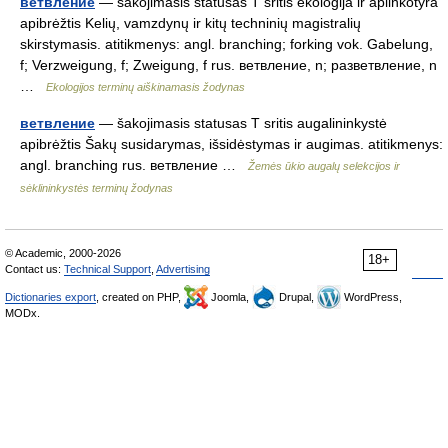
ветвление
— šakojimasis statusas T sritis ekologija ir aplinkotyra
apibrėžtis Kelių, vamzdynų ir kitų techninių magistralių
skirstymasis. atitikmenys: angl. branching; forking vok. Gabelung,
f; Verzweigung, f; Zweigung, f rus. ветвление, n; разветвление, n
…
Ekologijos terminų aiškinamasis žodynas
ветвление
— šakojimasis statusas T sritis augalininkystė
apibrėžtis Šakų susidarymas, išsidėstymas ir augimas. atitikmenys:
angl. branching rus. ветвление …
Žemės ūkio augalų selekcijos ir
sėklininkystės terminų žodynas
© Academic, 2000-2026
18+
Contact us:
Technical Support
,
Advertising
Dictionaries export
, created on PHP,
Joomla,
Drupal,
WordPress,
MODx.