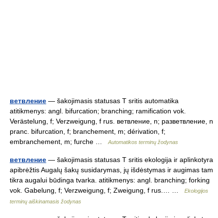
ветвление
— šakojimasis statusas T sritis automatika
atitikmenys: angl. bifurcation; branching; ramification vok.
Verästelung, f; Verzweigung, f rus. ветвление, n; разветвление, n
pranc. bifurcation, f; branchement, m; dérivation, f;
embranchement, m; furche …
Automatikos terminų žodynas
ветвление
— šakojimasis statusas T sritis ekologija ir aplinkotyra
apibrėžtis Augalų šakų susidarymas, jų išdėstymas ir augimas tam
tikra augalui būdinga tvarka. atitikmenys: angl. branching; forking
vok. Gabelung, f; Verzweigung, f; Zweigung, f rus.… …
Ekologijos
terminų aiškinamasis žodynas